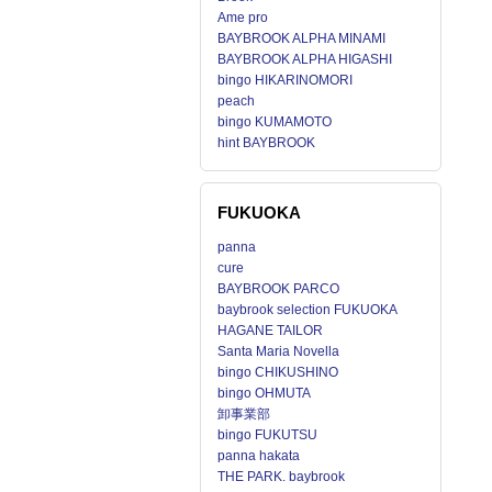
Ame pro
BAYBROOK ALPHA MINAMI
BAYBROOK ALPHA HIGASHI
bingo HIKARINOMORI
peach
bingo KUMAMOTO
hint BAYBROOK
FUKUOKA
panna
cure
BAYBROOK PARCO
baybrook selection FUKUOKA
HAGANE TAILOR
Santa Maria Novella
bingo CHIKUSHINO
bingo OHMUTA
卸事業部
bingo FUKUTSU
panna hakata
THE PARK. baybrook