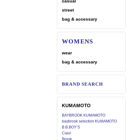
casual
street
bag & accessary
WOMENS
wear
bag & accessary
BRAND SEARCH
KUMAMOTO
BAYBROOK KUMAMOTO
baybrook selection KUMAMOTO
B.B.BOY’S
Ciao!
Brook