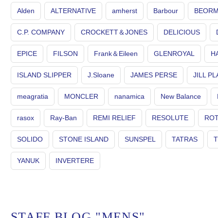
Alden
ALTERNATIVE
amherst
Barbour
BEOR
C.P. COMPANY
CROCKETT＆JONES
DELICIOUS
EPICE
FILSON
Frank＆Eileen
GLENROYAL
H
ISLAND SLIPPER
J.Sloane
JAMES PERSE
JILL P
meagratia
MONCLER
nanamica
New Balance
rasox
Ray-Ban
REMI RELIEF
RESOLUTE
RO
SOLIDO
STONE ISLAND
SUNSPEL
TATRAS
YANUK
INVERTERE
STAFF BLOG "MENS"