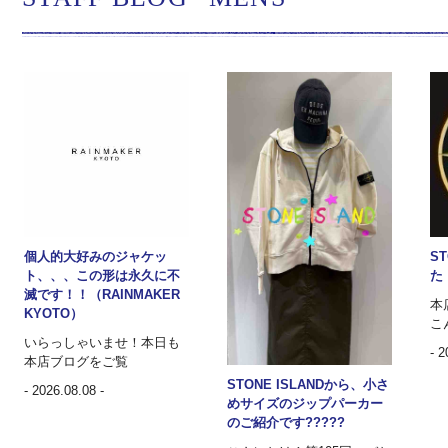
個人的大好みのジャケッ
S
ト、、、この形は永久に不
た
滅です！！（RAINMAKER
本
KYOTO）
こ
いらっしゃいませ！本日も
- 2
本店ブログをご覧
STONE ISLANDから、小さ
- 2026.08.08 -
めサイズのジップパーカー
のご紹介です?????