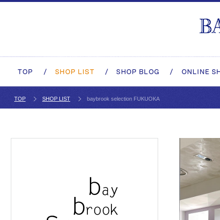
TOP
SHOP LIST
baybrook selection FUKUOKA