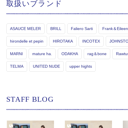
取扱いブランド
ASAUCE MELER
BRILL
Faliero Sarti
Frank＆Eileen
hirondelle et pepin
HIROTAKA
INCOTEX
JOHNST
MARNI
mature ha.
ODAKHA
rag＆bone
Rawtu
TELMA
UNITED NUDE
upper hights
STAFF BLOG