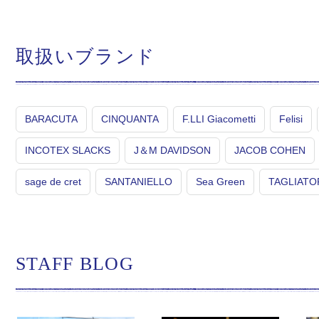
取扱いブランド
BARACUTA
CINQUANTA
F.LLI Giacometti
Felisi
INCOTEX SLACKS
J＆M DAVIDSON
JACOB COHEN
sage de cret
SANTANIELLO
Sea Green
TAGLIATO
STAFF BLOG