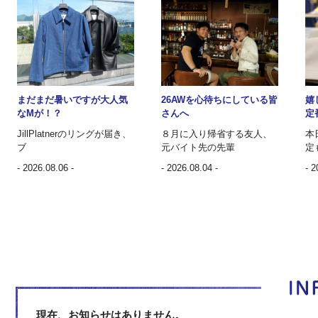
まだまだ暑いですが大人気
26AWを心待ちにしている皆
嬉
なMが！？
さんへ
定
JillPlatnerのリングが届き、
８月に入り帰省する友人、
本
ブ
元バイト先の先輩
定
- 2026.08.06 -
- 2026.08.04 -
- 2
現在、お知らせはありません。