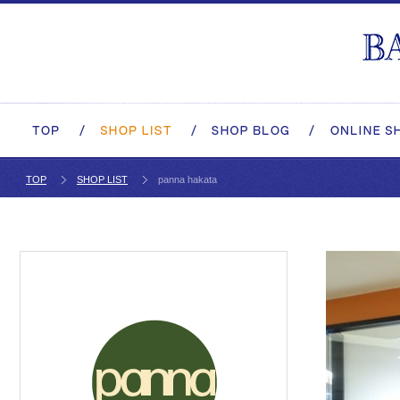
TOP
SHOP LIST
panna hakata