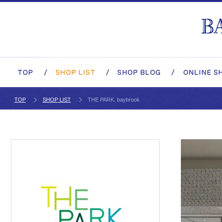
TOP
SHOP LIST
THE PARK. baybrook