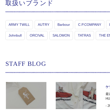
取扱いブランド
ARMY TWILL
AUTRY
Barbour
C.P.COMPANY
Johnbull
ORCIVAL
SALOMON
TATRAS
THE E
STAFF BLOG
ケ
最
HU
- 2