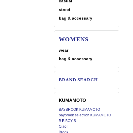
casual
street
bag & accessary
WOMENS
wear
bag & accessary
BRAND SEARCH
KUMAMOTO
BAYBROOK KUMAMOTO
baybrook selection KUMAMOTO
B.B.BOY’S
Ciao!
Brook