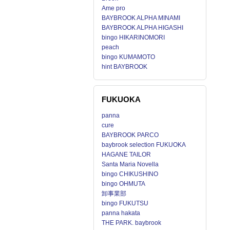
Ame pro
BAYBROOK ALPHA MINAMI
BAYBROOK ALPHA HIGASHI
bingo HIKARINOMORI
peach
bingo KUMAMOTO
hint BAYBROOK
FUKUOKA
panna
cure
BAYBROOK PARCO
baybrook selection FUKUOKA
HAGANE TAILOR
Santa Maria Novella
bingo CHIKUSHINO
bingo OHMUTA
卸事業部
bingo FUKUTSU
panna hakata
THE PARK. baybrook