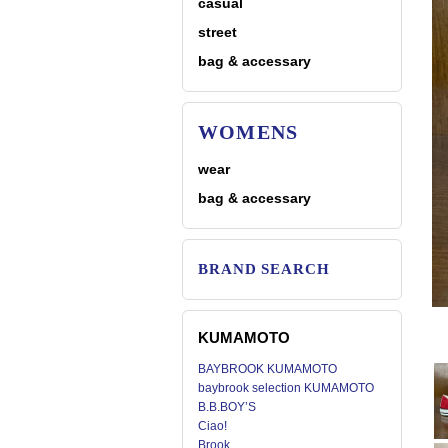
casual
street
bag & accessary
WOMENS
wear
bag & accessary
BRAND SEARCH
KUMAMOTO
BAYBROOK KUMAMOTO
baybrook selection KUMAMOTO
B.B.BOY’S
Ciao!
Brook