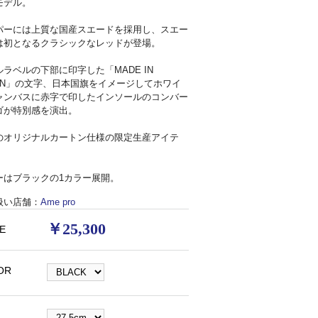
モデル。
パーには上質な国産スエードを採用し、スエー
は初となるクラシックなレッドが登場。
ルラベルの下部に印字した「MADE IN
PAN」の文字、日本国旗をイメージしてホワイ
ャンバスに赤字で印したインソールのコンバー
ゴが特別感を演出。
のオリジナルカートン仕様の限定生産アイテ
ーはブラックの1カラー展開。
扱い店舗：
Ame pro
￥25,300
E
EDE ALL STAR J OX】SUEDE AS J OX *121画像2
【SUEDE AL
OR