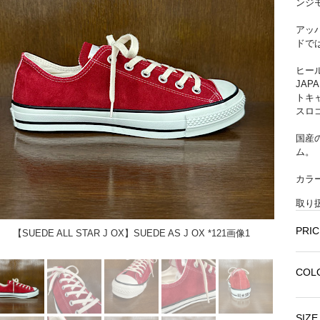
ンジ
アッ
ドで
ヒー
JA
トキ
スロ
国産
ム。
カラ
取り
PRIC
【SUEDE ALL STAR J OX】SUEDE AS J OX *121画像1
【SU
COL
SIZE