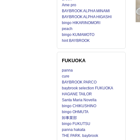
Ame pro
BAYBROOK ALPHA MINAMI
BAYBROOK ALPHA HIGASHI
bingo HIKARINOMORI
peach
bingo KUMAMOTO
hint BAYBROOK
FUKUOKA
panna
cure
BAYBROOK PARCO
baybrook selection FUKUOKA
HAGANE TAILOR
Santa Maria Novella
bingo CHIKUSHINO
bingo OHMUTA
卸事業部
bingo FUKUTSU
panna hakata
THE PARK. baybrook