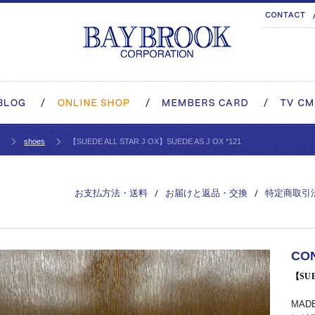
shoes
【SUEDE ALL STAR J OX】SUEDE AS J OX *121
お支払方法・送料
お届けと返品・交換
特定商取引
CO
【SUE
MAD