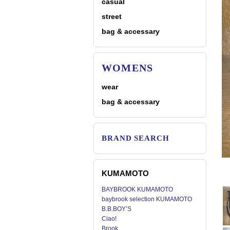
casual
street
bag & accessary
WOMENS
wear
bag & accessary
BRAND SEARCH
KUMAMOTO
BAYBROOK KUMAMOTO
baybrook selection KUMAMOTO
B.B.BOY’S
Ciao!
Brook