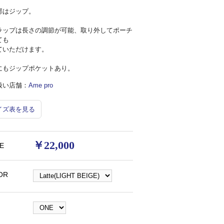
部はジップ。
ラップは長さの調節が可能、取り外してポーチ
ても
ていただけます。
にもジップポケットあり。
扱い店舗：
Ame pro
イズ表を見る
￥22,000
E
【Leather Sacoche】ALB-9916*121画像2
【Lea
OR