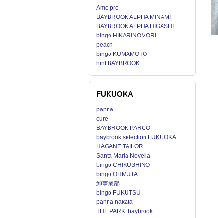
Ame pro
BAYBROOK ALPHA MINAMI
BAYBROOK ALPHA HIGASHI
bingo HIKARINOMORI
peach
bingo KUMAMOTO
hint BAYBROOK
FUKUOKA
panna
cure
BAYBROOK PARCO
baybrook selection FUKUOKA
HAGANE TAILOR
Santa Maria Novella
bingo CHIKUSHINO
bingo OHMUTA
卸事業部
bingo FUKUTSU
panna hakata
THE PARK. baybrook