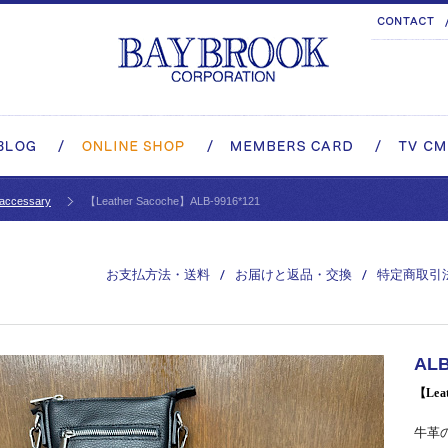
 accessary
【Leather Sacoche】ALB-9916*121
お支払方法・送料
お届けと返品・交換
特定商取引
AL
【Leat
牛革