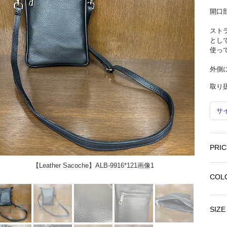
開口
スト
とし
使っ
外側
取り
サ
PRIC
【Leather Sacoche】ALB-9916*121画像1
COL
SIZE